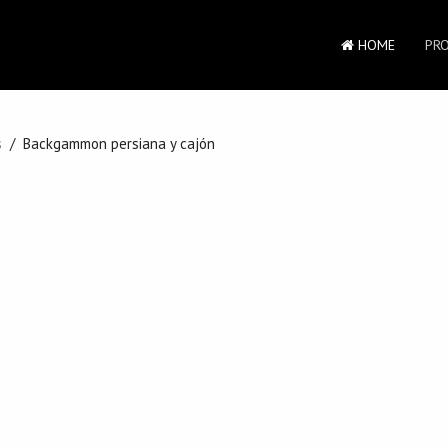
HOME
PR
s
Backgammon persiana y cajón