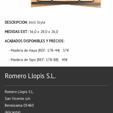
DESCRIPCION:
Atril Style
MEDIDAS EXT:
36,0 x 28,0 x 26,0
ACABADOS DISPONIBLES Y PRECIOS:
- Madera de Haya (REF: 178-44) 37€
- Madera de Sipo (REF: 178-88) 43€
Romero Llopis S.L.
Romero Llopis S.L.
San Vicente s/n
Beneixama 03460
(Alicante)