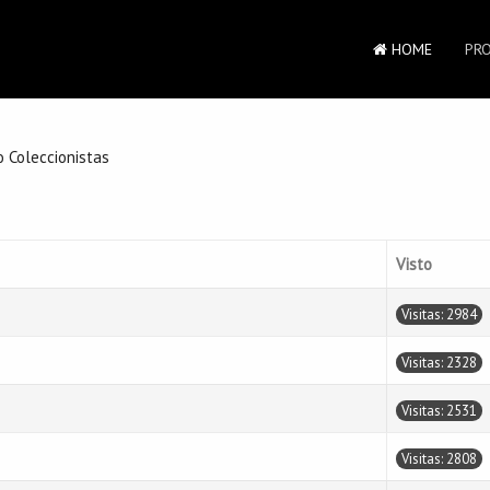
HOME
PR
o Coleccionistas
Visto
Visitas: 2984
Visitas: 2328
Visitas: 2531
Visitas: 2808